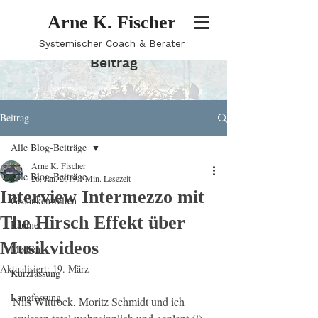
Arne K. Fischer
Systemischer Coach & Berater
Beitrag
Beitrag
Alle Blog-Beiträge
Arne K. Fischer
Alle Blog-Beiträge
26. Jan. 2019
1 Min. Lesezeit
Interview Intermezzo mit
Gedankenwelten
The Hirsch Effekt über
Räume
Musikvideos
Medien
Aktualisiert:
19. März
Kurzfassung
Langfassung
Nils Wittrock, Moritz Schmidt und ich 