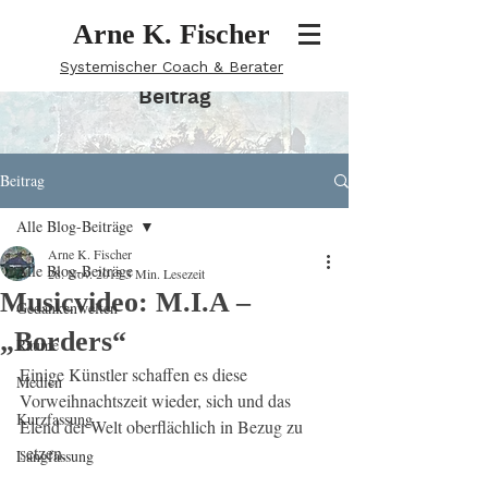
Arne K. Fischer
Systemischer Coach & Berater
Beitrag
Beitrag
Alle Blog-Beiträge
Arne K. Fischer
Alle Blog-Beiträge
28. Nov. 2015
3 Min. Lesezeit
Musicvideo: M.I.A –
Gedankenwelten
„Borders“
Räume
Einige Künstler schaffen es diese 
Medien
Vorweihnachtszeit wieder, sich und das 
Kurzfassung
Elend der Welt oberflächlich in Bezug zu 
setzen.
Langfassung