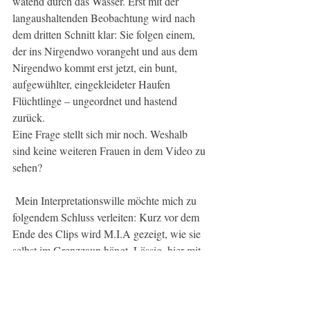
watend durch das Wasser. Erst mit der 
langaushaltenden Beobachtung wird nach 
dem dritten Schnitt klar: Sie folgen einem, 
der ins Nirgendwo vorangeht und aus dem 
Nirgendwo kommt erst jetzt, ein bunt, 
aufgewühlter, eingekleideter Haufen 
Flüchtlinge – ungeordnet und hastend 
zurück.
Eine Frage stellt sich mir noch. Weshalb 
sind keine weiteren Frauen in dem Video zu 
sehen?
 Mein Interpretationswille möchte mich zu 
folgendem Schluss verleiten: Kurz vor dem 
Ende des Clips wird M.I.A gezeigt, wie sie 
selbst im Grenzzaun hängt. Lässig, hier mit 
einer modischen Sonnenbrille als Zeichen 
der Upper-Class als Pin-Up-Girl inszeniert, 
der Spot ist nur auf sie gesetzt, die Refugees 