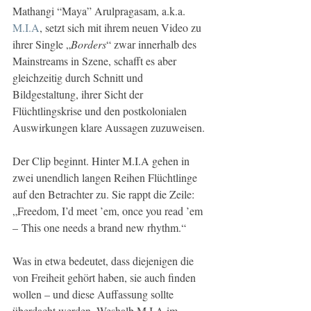
Mathangi “Maya” Arulpragasam, a.k.a. 
M.I.A
, setzt sich mit ihrem neuen Video zu 
ihrer Single „
Borders
“ zwar innerhalb des 
Mainstreams in Szene, schafft es aber 
gleichzeitig durch Schnitt und 
Bildgestaltung, ihrer Sicht der 
Flüchtlingskrise und den postkolonialen 
Auswirkungen klare Aussagen zuzuweisen.
Der Clip beginnt. Hinter M.I.A gehen in 
zwei unendlich langen Reihen Flüchtlinge 
auf den Betrachter zu. Sie rappt die Zeile: 
„Freedom, I’d meet ’em, once you read ’em 
– This one needs a brand new rhythm.“
Was in etwa bedeutet, dass diejenigen die 
von Freiheit gehört haben, sie auch finden 
wollen – und diese Auffassung sollte 
überdacht werden. Weshalb M.I.A im 