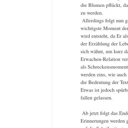
die Blumen pflückt, da
zu werden.
 Allerdings folgt nun genau auf das Wort und zur zeitlichen Mitte des eigentlichen Liedes, der 
wichtigste Moment der
wird entsteht, da Er a
der Erzählung der Leben
sich wähnt, um kurz da
Erwachen-Relation ver
als Schreckensmoment 
werden eins, wie auch
die Bedeutung der Text
Etwas ist jedoch spürb
fallen gelassen.
 Ab jetzt folgt das Ende der Erzählung: Im dunklen Wald flüchtet Er panisch ins Nichts, 
Erinnerungen werden ge