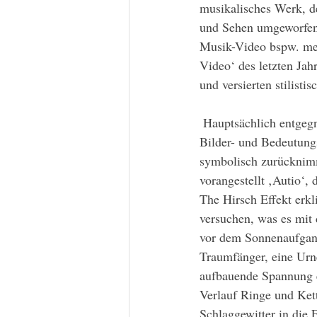
musikalisches Werk, d
und Sehen umgeworfen u
Musik-Video bspw. me
Video‘ des letzten Jah
und versierten stilistis
 Hauptsächlich entgegnet sie der musikalischen Überforderung und der sonst medial kursierenden 
Bilder- und Bedeutungs
symbolisch zurücknimmt
vorangestellt ‚Autio‘,
The Hirsch Effekt erkl
versuchen, was es mit 
vor dem Sonnenaufgang
Traumfänger, eine Urne
aufbauende Spannung e
Verlauf Ringe und Kett
Schlaggewitter in die 