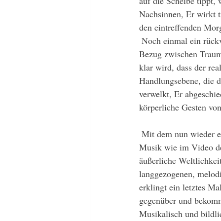
auf die Scheibe tippt, 
Nachsinnen, Er wirkt t
den eintreffenden Mor
 Noch einmal ein rückverweisendes Bild auf das Gefühl durch den Staub des Kampfes, das den 
Bezug zwischen Traum,
klar wird, dass der re
Handlungsebene, die di
verwelkt, Er abgeschi
körperliche Gesten von
 Mit dem nun wieder einsetzenden Schlagzeug und der Zeile „Bitte rette mich“, beginnt in der 
Musik wie im Video der
äußerliche Weltlichkei
langgezogenen, melodi
erklingt ein letztes M
gegenüber und bekommt
Musikalisch und bildli