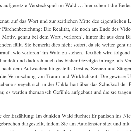
s aufgesetzte Versteckspiel im Wald … hier scheint die Bedeu
 Pärchenbeziehung: Die Realität, die noch am Ende des Video
ls Motiv, genau bei dem Wort ‚verloren‘, hinter ihr aus dem Bi
den fällt. Sie bemerkt dies nicht sofort, da sie weiter geht u
rauf ‚wie verloren‘ im Wald zu stehen. Textlich wird folgend
handelt und dadurch auch das bisher Gezeigte infrage, als Ve
nach dem Aufwachen hingestellt. Gestus, Szenen und Sänge
 die Vermischung von Traum und Wirklichkeit. Die gewisse Un
ebene spiegelt sich in der Unklarheit über das Schicksal der P
ar, es werden thematisch Gefühle aufgebaut und die sie trage
brochen dargestellt, indem Sie am Autofenster sitzt und mit 