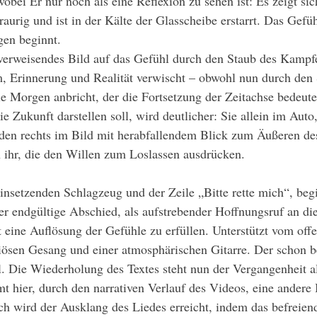
wobei Er nur noch als eine Reflexion zu sehen ist: Es zeigt sic
raurig und ist in der Kälte der Glasscheibe erstarrt. Das Gefü
gen beginnt.
 Erinnerung und Realität verwischt – obwohl nun durch den
ale Morgen anbricht, der die Fortsetzung der Zeitachse bedeute
e Zukunft darstellen soll, wird deutlicher: Sie allein im Auto
eden rechts im Bild mit herabfallendem Blick zum Äußeren de
 ihr, die den Willen zum Loslassen ausdrücken.
 endgültige Abschied, als aufstrebender Hoffnungsruf an die
t eine Auflösung der Gefühle zu erfüllen. Unterstützt vom offe
ösen Gesang und einer atmosphärischen Gitarre. Der schon b
al. Die Wiederholung des Textes steht nun der Vergangenheit 
 hier, durch den narrativen Verlauf des Videos, eine andere
ch wird der Ausklang des Liedes erreicht, indem das befreien