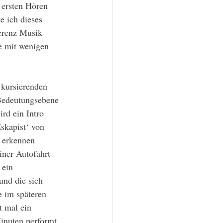
 ersten Hören 
e ich dieses 
erenz Musik 
ie mit wenigen 
 Bedeutungsebene 
rd ein Intro 
skapist‘ von 
u erkennen 
iner Autofahrt 
 ein 
und die sich 
 im späteren 
t mal ein 
Minuten performt 