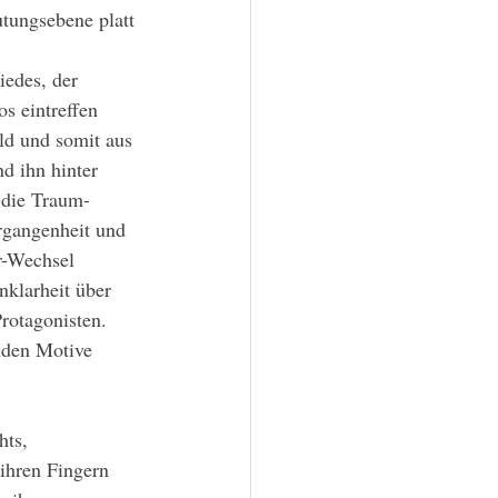
tungsebene platt 
s eintreffen 
ld und somit aus 
nd ihn hinter 
 die Traum-
rgangenheit und 
r-Wechsel 
klarheit über 
rotagonisten. 
nden Motive 
ihren Fingern 