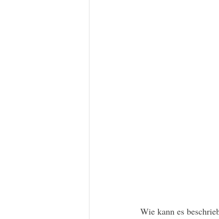
 Wie kann es beschrieben werden, ohne in eine filetierende Analyse zu zerfallen? Ein so starkes 