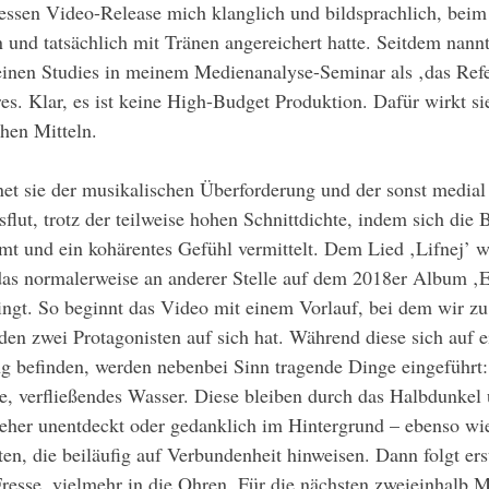
essen Video-Release mich klanglich und bildsprachlich, beim
nd tatsächlich mit Tränen angereichert hatte. Seitdem nannt
inen Studies in meinem Medienanalyse-Seminar als ‚das Ref
res. Klar, es ist keine High-Budget Produktion. Dafür wirkt s
chen Mitteln.
flut, trotz der teilweise hohen Schnittdichte, indem sich die
 und ein kohärentes Gefühl vermittelt. Dem Lied ‚Lifnej’ wi
 das normalerweise an anderer Stelle auf dem 2018er Album ‚E
ingt. So beginnt das Video mit einem Vorlauf, bei dem wir z
den zwei Protagonisten auf sich hat. Während diese sich auf e
 befinden, werden nebenbei Sinn tragende Dinge eingeführt:
, verfließendes Wasser. Diese bleiben durch das Halbdunkel 
her unentdeckt oder gedanklich im Hintergrund – ebenso wie
en, die beiläufig auf Verbundenheit hinweisen. Dann folgt ers
Fresse, vielmehr in die Ohren. Für die nächsten zweieinhalb 