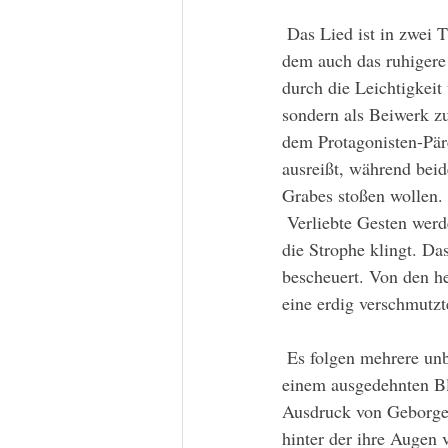
 Das Lied ist in zwei Themen unterteilt, die Härte der Strophe und die Auflösung durch den Refrain, 
dem auch das ruhigere
durch die Leichtigkeit
sondern als Beiwerk zu
dem Protagonisten-Pärc
ausreißt, während beid
Grabes stoßen wollen.
 Verliebte Gesten werden erst wieder beim Einsetzen des Chorus gezeigt, der viel harmonischer als 
die Strophe klingt. Da
bescheuert. Von den he
eine erdig verschmutzt
 Es folgen mehrere unbedeutend scheinende Ideen, zärtliche Hände, das Festhalten ihres Kopfs mit 
einem ausgedehnten Bli
Ausdruck von Geborgen
hinter der ihre Augen v