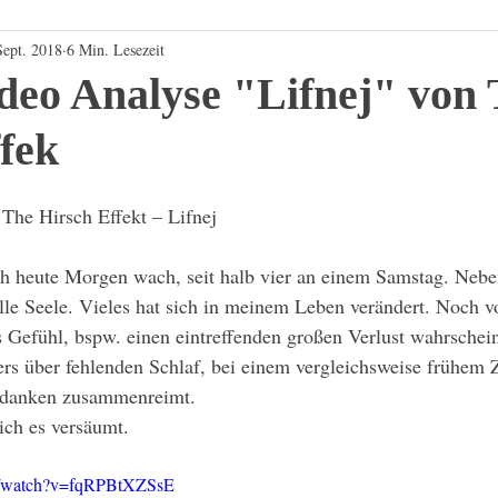
Sept. 2018
6 Min. Lesezeit
deo Analyse "Lifnej" von
fek
The Hirsch Effekt – Lifnej
ch heute Morgen wach, seit halb vier an einem Samstag. Nebe
lle Seele. Vieles hat sich in meinem Leben verändert. Noch v
s Gefühl, bspw. einen eintreffenden großen Verlust wahrschein
ers über fehlenden Schlaf, bei einem vergleichsweise frühem 
edanken zusammenreimt.
 ich es versäumt.
m/watch?v=fqRPBtXZSsE